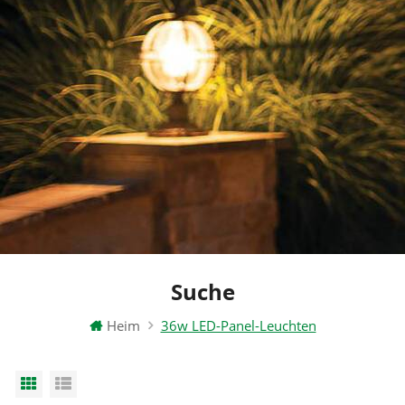
Suche
Heim
36w LED-Panel-Leuchten
Grid View
List View