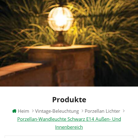
Produkte
Heim
Vintage-Beleuchtung
Porzellan Lichter
Porzellan-Wandleuchte Schwarz E14 Außen- Und
Innenbereich