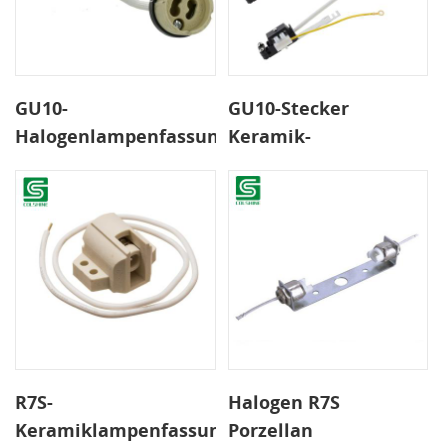
GU10-
GU10-Stecker
Halogenlampenfassungs-
Keramik-
Steckverbindung mit
Lampenfassung mit
Anschlussblock
Anschlussblock und
Halterung
R7S-
Halogen R7S
Keramiklampenfassung
Porzellan