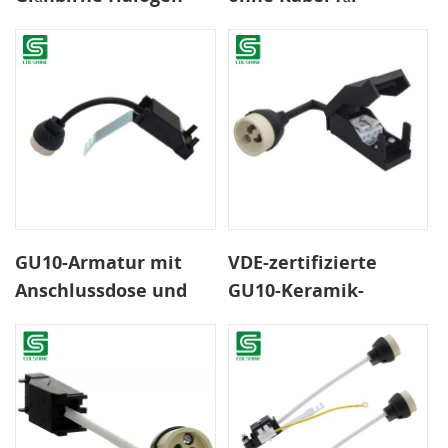
Lampenfassung
schnellen Anschluss
Sockel Keramikdraht
Anschluss
GU10-Armatur mit
VDE-zertifizierte
Anschlussdose und
GU10-Keramik-
Halterung
Halogenlampenfassung
mit Anschlussdose
und automatischem
Clip