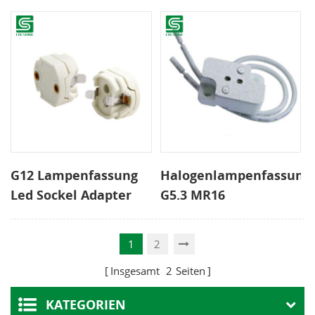
mit verstärktem
doppelseitiger Sockel
Silikonkabel
für 78mm 118mm
189mm 254mm
Lampenröhren
G12 Lampenfassung
Halogenlampenfassung
Led Sockel Adapter
G5.3 MR16
Porzellan
Niederspannungs-
Lampensockel
Keramiklampenfassung
1
2
Insgesamt
2
Seiten
KATEGORIEN